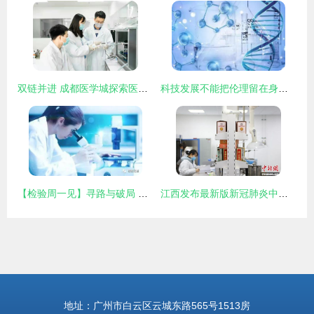
双链并进 成都医学城探索医学研究与试验发展新路径
科技发展不能把伦理留在身后——论基因编辑技术发展的边界与责任
【检验周一见】寻路与破局 新时代下检验医学的定位思考与发展路径
江西发布最新版新冠肺炎中医药防治方案，推动中医药在医学研究与试验发展中发挥更大作用
地址：广州市白云区云城东路565号1513房