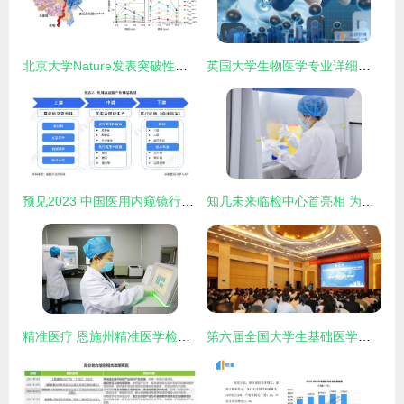
北京大学Nature发表突破性研究成果 人工智能助力时间分辨冷冻电镜发现重大药物靶点动力学调控机制
英国大学生物医学专业详细解析
预见2023 中国医用内窥镜行业全景图谱——附市场规模、竞争格局与发展前景
知几未来临检中心首亮相 为成都注入生物科技新力量
精准医疗 恩施州精准医学检测中心正式投入使用
第六届全国大学生基础医学创新研究暨实验设计论坛成功举办，助力医学研究与试验发展