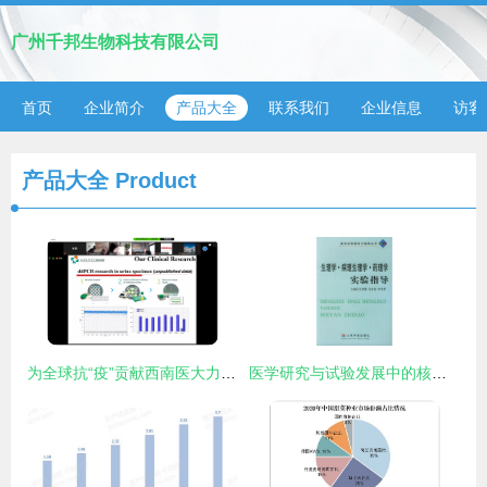
广州千邦生物科技有限公司
首页
企业简介
产品大全
联系我们
企业信息
访客
产品大全
Product
为全球抗“疫”贡献西南医大力量,学校附属医院农工党医疗专家刘靳波与波兰、意大利分享中国抗疫经验
医学研究与试验发展中的核心实验科学 生理学、病理生理学与药理学实验指导